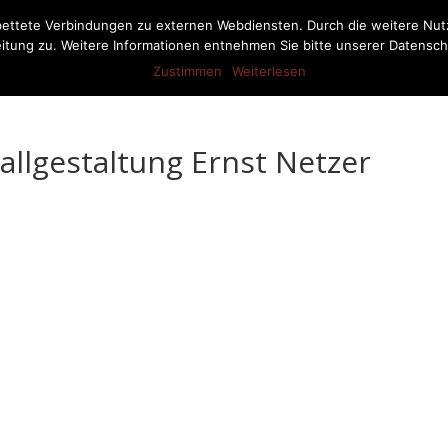
bettete Verbindungen zu externen Webdiensten. Durch die weitere Nu
itung zu. Weitere Informationen entnehmen Sie bitte unserer Datensch
Aktuelles
Pferdestalleinrichtung
Produkte
Referenze
Zustimmen
Weiterlesen
llgestaltung Ernst Netzer