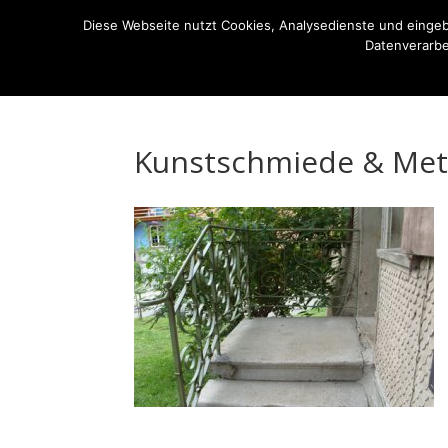
07522-6256
ernst-netzer@t-online.de
Diese Webseite nutzt Cookies, Analysedienste und einge
Datenverarbe
Die Kunstschmiede
Imagefilm
Ausstellung
Kunstschmiede & Meta