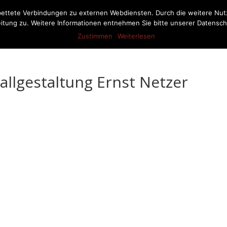
bettete Verbindungen zu externen Webdiensten. Durch die weitere Nu
itung zu. Weitere Informationen entnehmen Sie bitte unserer Datensch
Aktuelles
Pferdestalleinrichtung
Produkte
Referenze
Zustimmen
Weiterlesen
llgestaltung Ernst Netzer