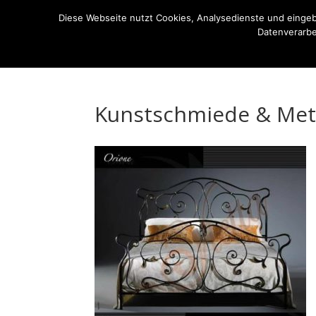
07522-6256
ernst-netzer@t-online.de
Diese Webseite nutzt Cookies, Analysedienste und einge
Datenverarbe
Die Kunstschmiede
Imagefilm
Ausstellung
Kunstschmiede & Meta