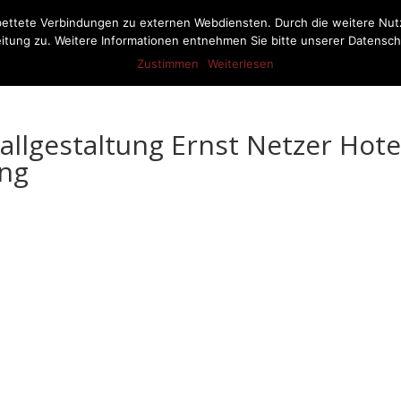
bettete Verbindungen zu externen Webdiensten. Durch die weitere Nu
itung zu. Weitere Informationen entnehmen Sie bitte unserer Datensch
Aktuelles
Pferdestalleinrichtung
Produkte
Referenze
Zustimmen
Weiterlesen
llgestaltung Ernst Netzer Hote
ung