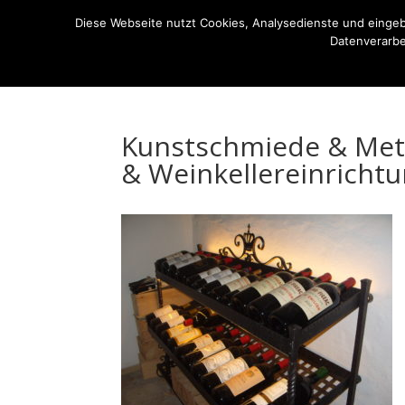
07522-6256
ernst-netzer@t-online.de
Diese Webseite nutzt Cookies, Analysedienste und einge
Datenverarbe
Die Kunstschmiede
Imagefilm
Ausstellung
Kunstschmiede & Meta
& Weinkellereinricht