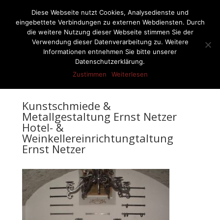
07522-6256
ernst-netzer@t-online.de
Diese Webseite nutzt Cookies, Analysedienste und
eingebettete Verbindungen zu externen Webdiensten. Durch
die weitere Nutzung dieser Webseite stimmen Sie der
Verwendung dieser Datenverarbeitung zu. Weitere
Informationen entnehmen Sie bitte unserer
Seite wählen
Datenschutzerklärung.
Zustimmen
Weiterlesen
Kunstschmiede &
Metallgestaltung Ernst Netzer
Hotel- &
Weinkellereinrichtungtaltung
Ernst Netzer