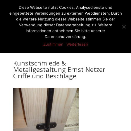
07522-6256
ernst-netzer@t-online.de
Diese Webseite nutzt Cookies, Analysedienste und
eingebettete Verbindungen zu externen Webdiensten. Durch
die weitere Nutzung dieser Webseite stimmen Sie der
Verwendung dieser Datenverarbeitung zu. Weitere
Informationen entnehmen Sie bitte unserer
Seite wählen
Datenschutzerklärung.
Zustimmen
Weiterlesen
Kunstschmiede &
Metallgestaltung Ernst Netzer
Griffe und Beschläge