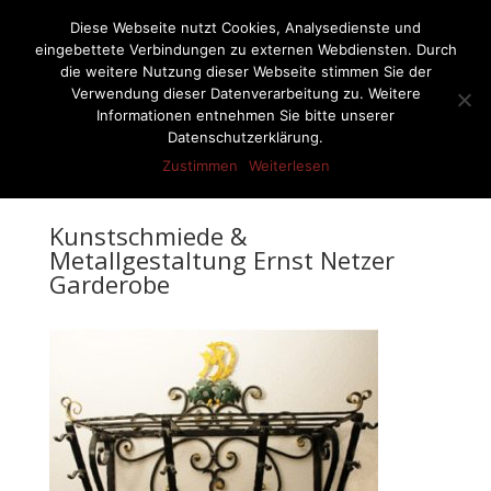
07522-6256
ernst-netzer@t-online.de
Diese Webseite nutzt Cookies, Analysedienste und
eingebettete Verbindungen zu externen Webdiensten. Durch
die weitere Nutzung dieser Webseite stimmen Sie der
Verwendung dieser Datenverarbeitung zu. Weitere
Informationen entnehmen Sie bitte unserer
Seite wählen
Datenschutzerklärung.
Zustimmen
Weiterlesen
Kunstschmiede &
Metallgestaltung Ernst Netzer
Garderobe