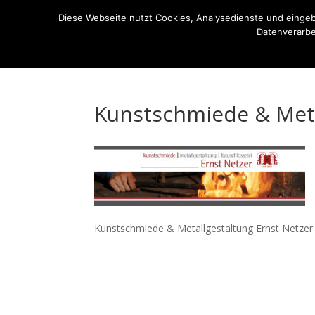
07522-6256
ernst-netzer@t-online.de
Diese Webseite nutzt Cookies, Analysedienste und einge
Datenverarbe
Die Kunstschmiede
Imagefilm
Ausstellung
Kunstschmiede & Meta
Kunstschmiede & Metallgestaltung Ernst Netzer