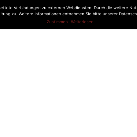
bettete Verbindungen zu externen Webdiensten. Durch die weitere Nu
itung zu. Weitere Informationen entnehmen Sie bitte unserer Datensch
Aktuelles
Pferdestalleinrichtung
Produkte
Referenze
Zustimmen
Weiterlesen