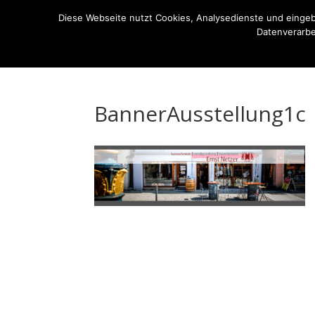
07522-6256
ernst-netzer@t-online.de
Diese Webseite nutzt Cookies, Analysedienste und einge
Datenverarbe
Die Kunstschmiede
Imagefilm
Ausstellung
BannerAusstellung1c