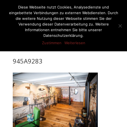
07522-6256
ernst-netzer@t-online.de
Diese Webseite nutzt Cookies, Analysedienste und
eingebettete Verbindungen zu externen Webdiensten. Durch
die weitere Nutzung dieser Webseite stimmen Sie der
Verwendung dieser Datenverarbeitung zu. Weitere
Informationen entnehmen Sie bitte unserer
Seite wählen
Datenschutzerklärung.
Zustimmen
Weiterlesen
945A9283