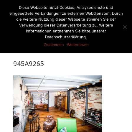
07522-6256
ernst-netzer@t-online.de
Diese Webseite nutzt Cookies, Analysedienste und
eingebettete Verbindungen zu externen Webdiensten. Durch
die weitere Nutzung dieser Webseite stimmen Sie der
Verwendung dieser Datenverarbeitung zu. Weitere
Informationen entnehmen Sie bitte unserer
Seite wählen
Datenschutzerklärung.
Zustimmen
Weiterlesen
945A9265